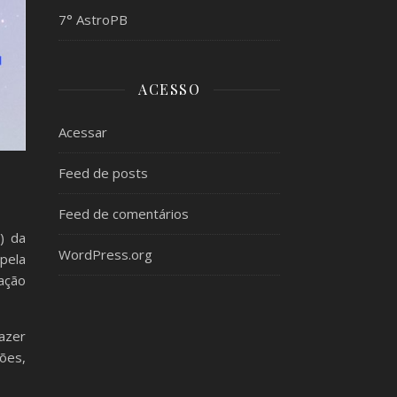
7° AstroPB
ACESSO
Acessar
Feed de posts
Feed de comentários
) da
WordPress.org
pela
lação
azer
ões,