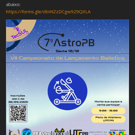
abaixo:
https://forms.gle/dtnNZzDCgw929QXLA