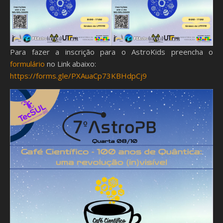
Para fazer a inscrição para o AstroKids preencha o
formulário
no Link abaixo:
https://forms.gle/PXAuaCp73KBHdpCj9