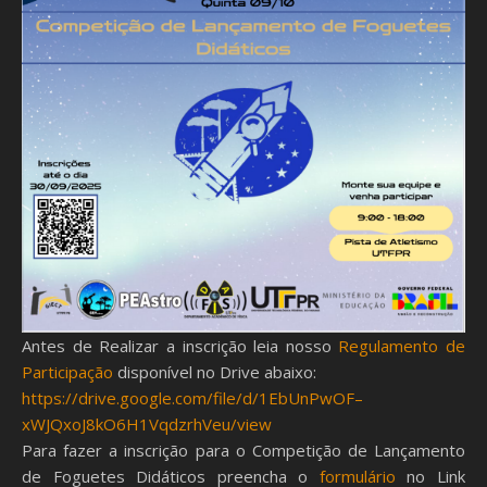
Antes de Realizar a inscrição leia nosso
Regulamento de
Participação
disponível no Drive abaixo:
https://drive.google.com/file/d/1EbUnPwOF–
xWJQxoJ8kO6H1VqdzrhVeu/view
Para fazer a inscrição para o Competição de Lançamento
de Foguetes Didáticos preencha o
formulário
no Link