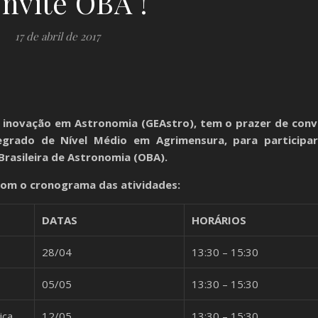
nvite OBA !
17 de abril de 2017
 inovação em Astronomia (GEAstro), tem o prazer de conv
egrado de Nível Médio em Agrimensura, para participa
Brasileira de Astronomia (OBA).
 com o cronograma das atividades:
DATAS
HORÁRIOS
28/04
13:30 – 15:30
05/05
13:30 – 15:30
ica
12/05
13:30 – 15:30