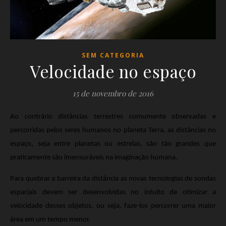
SEM CATEGORIA
Velocidade no espaço
15 de novembro de 2016
Ao contrário distâncias terrestres comumente observadas e
percorridas pelos seres humanos no planeta Terra, as distâncias no
espaço, seja entre planetas ou estrelas, são tão grandes que
praticamente são imensuráveis na imaginação humana.
Para quebrar a barreira da distância as novas tecnologias de sondas
espaciais devem ser desenvolvidas no intuito de otimizar a
velocidade desses objetos, ou seja, faze-los percorrer uma maior
área em um tempo menor.