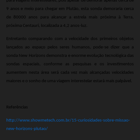
para viagens interestelares, pois apesar de demorar apenas cerca de
9 anos e meio para chegar em Plutão, esta sonda demoraria cerca
de 80000 anos para alcançar a estrela mais próxima à Terra,
próxima Centauri, localizada a 4,2 anos-luz.
Entretanto comparando com a velocidade dos primeiros objetos
lançados ao espaço pelos seres humanos, pode-se dizer que a
sonda New Horizons demonstra e enorme evolução tecnológica das
sondas espaciais, conforme as pesquisas e os investimentos
aumentem nesta área será cada vez mais alcançadas velocidades
maiores e o sonho de uma viagem interestelar estará mais palpável.
Referências
http://www.showmetech.com.br/15-curiosidades-sobre-missao-
new-horizons-plutao/