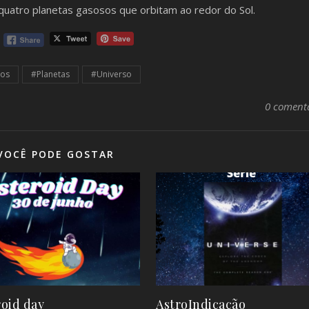
quatro planetas gasosos que orbitam ao redor do Sol.
os
#Planetas
#Universo
0 coment
VOCÊ PODE GOSTAR
roid day
AstroIndicação