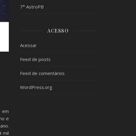
7° AstroPB
ACESSO
Acessar
Feed de posts
Feed de comentários
WordPress.org
e em
ano e
ano.
 mil