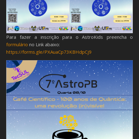
Para fazer a inscrição para o AstroKids preencha o
formulário
no Link abaixo:
https://forms.gle/PXAuaCp73KBHdpCj9