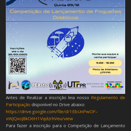
Antes de Realizar a inscrição leia nosso
Regulamento de
Participação
disponível no Drive abaixo:
https://drive.google.com/file/d/1EbUnPwOF–
xWJQxoJ8kO6H1VqdzrhVeu/view
Para fazer a inscrição para o Competição de Lançamento