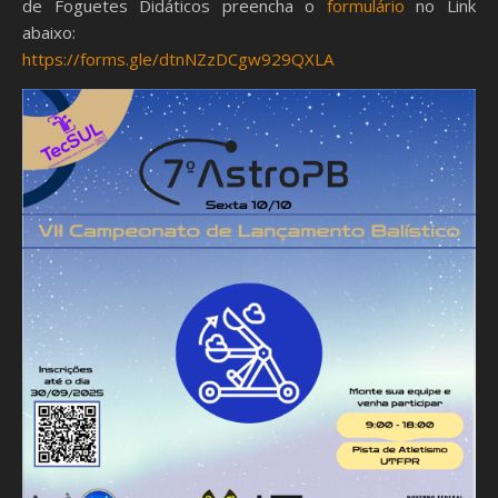
de Foguetes Didáticos preencha o
formulário
no Link
abaixo:
https://forms.gle/dtnNZzDCgw929QXLA