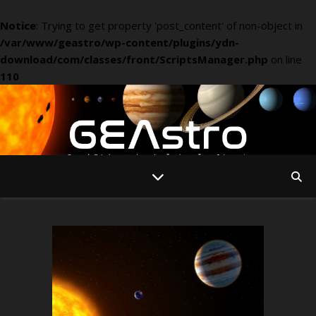
Notice
: Trying to get property 'post_content' of non-object in
/var/www/geastro/wp-content/plugins/ydn-
download/com/classes/front/ScriptsManager.php
on line
110