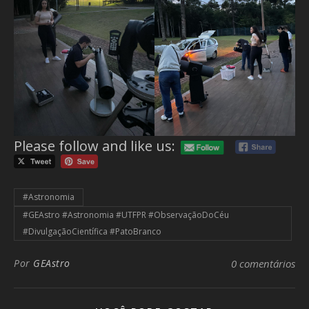
Please follow and like us:
#Astronomia
#GEAstro #Astronomia #UTFPR #ObservaçãoDoCéu
#DivulgaçãoCientífica #PatoBranco
Por
GEAstro
0 comentários