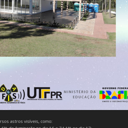
sos astros visíveis, como:
6% de iluminação no dia 16 e 74,1% no dia 17;