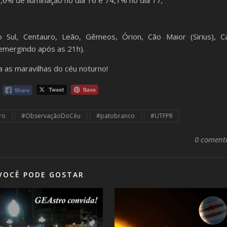
Sul, Centauro, Leão, Gêmeos, Órion, Cão Maior (Sirius), Ca
(emergindo após as 21h).
a as maravilhas do céu noturno!
ro
#ObservaçãoDoCéu
#patobranco
#UTFPR
0 coment
VOCÊ PODE GOSTAR