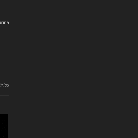
rina
ários