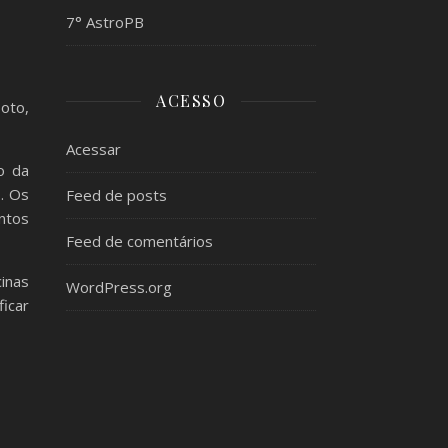
7° AstroPB
ACESSO
oto,
Acessar
o da
. Os
Feed de posts
ntos
Feed de comentários
inas
WordPress.org
icar