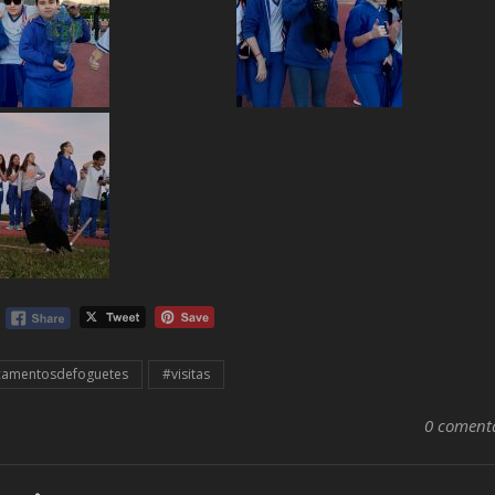
camentosdefoguetes
#visitas
0 coment