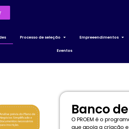
r
des
Processo de seleção
Empreeendimentos
Eventos
Banco de
O PROEM é o programa
que apoia a criação 