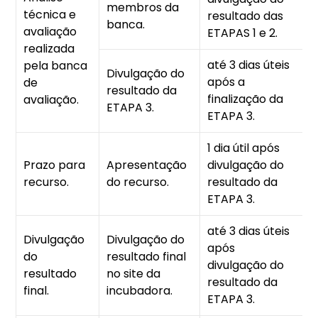
membros da
técnica e
resultado das
p
banca.
avaliação
ETAPAS 1 e 2.
s
realizada
até 3 dias úteis
pela banca
Divulgação do
R
após a
de
resultado da
n
finalização da
avaliação.
ETAPA 3.
h
ETAPA 3.
1 dia útil após
R
Prazo para
Apresentação
divulgação do
d
recurso.
do recurso.
resultado da
(
ETAPA 3.
até 3 dias úteis
Divulgação
Divulgação do
após
R
do
resultado final
divulgação do
i
resultado
no site da
resultado da
h
final.
incubadora.
ETAPA 3.