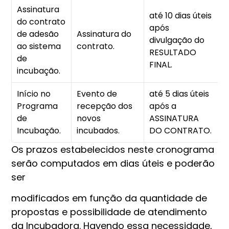
Assinatura
até 10 dias úteis
do contrato
após
de adesão
Assinatura do
D
divulgação do
ao sistema
contrato.
d
RESULTADO
de
FINAL.
incubação.
Início no
Evento de
até 5 dias úteis
Programa
recepção dos
após a
C
de
novos
ASSINATURA
Incubação.
incubados.
DO CONTRATO.
Os prazos estabelecidos neste cronograma
serão computados em dias úteis e poderão
ser
modificados em função da quantidade de
propostas e possibilidade de atendimento
da Incubadora. Havendo essa necessidade,