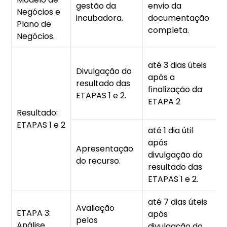
gestão da
envio da
Negócios e
p
incubadora.
documentação
Plano de
completa.
Negócios.
R
até 3 dias úteis
Divulgação do
i
após a
resultado das
h
finalização da
ETAPAS 1 e 2.
a
ETAPA 2
h
Resultado:
ETAPAS 1 e 2
até 1 dia útil
após
R
Apresentação
divulgação do
d
do recurso.
resultado das
(
ETAPAS 1 e 2.
até 7 dias úteis
F
Avaliação
ETAPA 3:
após
i
pelos
Análise
divulgação do
p