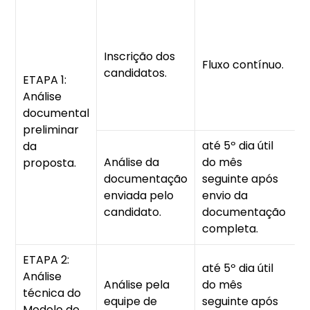
F
i
p
Inscrição dos
Fluxo contínuo.
v
candidatos.
ETAPA 1:
e
Análise
h
documental
(
preliminar
até 5º dia útil
da
F
Análise da
do mês
proposta.
i
documentação
seguinte após
p
enviada pelo
envio da
v
candidato.
documentação
e
completa.
ETAPA 2:
até 5º dia útil
Análise
Análise pela
do mês
técnica do
F
equipe de
seguinte após
Modelo de
i